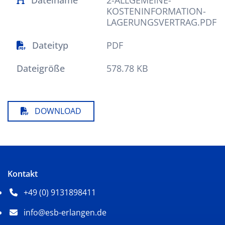
KOSTENINFORMATION-
LAGERUNGSVERTRAG.PDF
Dateityp
PDF
Dateigröße
578.78 KB
DOWNLOAD
Kontakt
+49 (0) 9131898411
Telefonnummer: 4 9 0 9 1 3 1 8 9 8 4 1 1
info@esb-erlangen.de
E-Mail Adresse: info@esb-erlangen.de