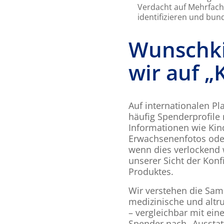
Verdacht auf Mehrfach
identifizieren und bun
Wunschki
wir auf „
Auf internationalen Pl
häufig Spenderprofile 
Informationen wie Kin
Erwachsenenfotos od
wenn dies verlockend w
unserer Sicht der Konf
Produktes.
Wir verstehen die Sa
medizinische und alt
– vergleichbar mit ein
Spender nach „Aussta