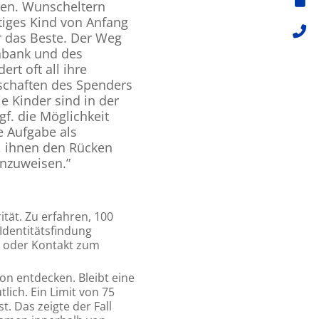
gen. Wunscheltern
tiges Kind von Anfang
ur das Beste. Der Weg
nbank und des
rt oft all ihre
schaften des Spenders
ie Kinder sind in der
f. die Möglichkeit
 Aufgabe als
n, ihnen den Rücken
inzuweisen.”
tät. Zu erfahren, 100
Identitätsfindung
n oder Kontakt zum
n entdecken. Bleibt eine
ich. Ein Limit von 75
t. Das zeigte der Fall