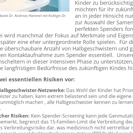
Kinder zu berücksichti
möchten für ihr zukünf
an in jeder Hinsicht n
enbank Dr. Andreas Hammel mit Kollegin Dr.
zur Auswahl der Same
perfekten Spenders forde
ei wird manchmal der Fokus auf Merkmale und Eigen
d später eine eher untergeordnete Rolle spielen. Für d
ne überschaubare Anzahl von Halbgeschwistern und gg
hen Kontaktaufnahme zum Spender essentiell. Unsere
scheltern in dieser intensiven Phase zu unterstütze
ie langfristigen Bedürfnisse des zukünftigen Kindes h
ei essentiellen Risiken vor:
Halbgeschwister-Netzwerke:
Das Wohl der Kinder hat Priori
ster zu haben, kann extrem belastend sein und die eigene 
unmöglich machen , alle Halbgeschwister kennen zu lerne
.
her Risiken:
Kein Spender-Screening kann jede Genmutatio
merkt, begrenzt das 15-Familien-Limit die Verbreitung deutl
es Verbreitungsrisiko dar, was medizinisch nicht vertretbar is