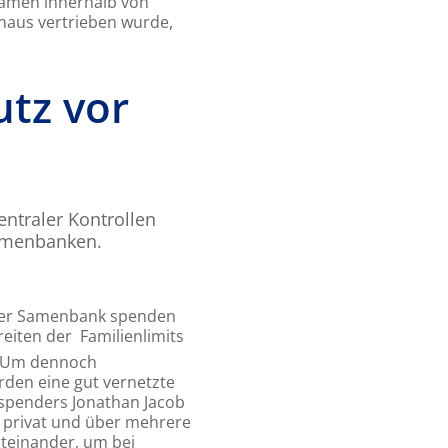
Samen innerhalb von
naus vertrieben wurde,
utz vor
ntraler Kontrollen
Samenbanken.
anger Samenbank spenden
eiten der Familienlimits
 Um dennoch
den eine gut vernetzte
nspenders Jonathan Jacob
r privat und über mehrere
teinander, um bei