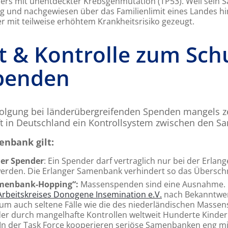
ers mit unentdeckter Krebsgenmutation (TP53). Weil sein 
g und nachgewiesen über das Familienlimit eines Landes hi
 mit teilweise erhöhtem Krankheitsrisiko gezeugt.
t & Kontrolle zum Sch
penden
lgung bei länderübergreifenden Spenden mangels ze
eift in Deutschland ein Kontrollsystem zwischen den 
enbank gilt:
der Spender
: Ein Spender darf vertraglich nur bei der Erl
 werden. Die Erlanger Samenbank verhindert so das Überschr
amenbank-Hopping“:
Massenspenden sind eine Ausnahme.
Arbeitskreises Donogene Insemination e.V.
nach Bekanntwer
 um auch seltene Fälle wie die des niederländischen Masse
 der durch mangelhafte Kontrollen weltweit Hunderte Kinde
n der Task Force kooperieren seriöse Samenbanken eng mi