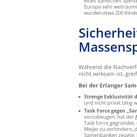
eines dänischen Spend
Europa sehr weiträumi
wurden etwa 200 Kinder
Sicherhei
Massens
Während die Nachverfo
nicht wirksam ist, gr
Bei der Erlanger Sam
Strenge Exklusivität 
und nicht privat tätig
Task Force gegen „S
vorzubeugen, hat der
Task Force gegründet,
Meijer zu verhindern,
Samenbanken zeugte. I