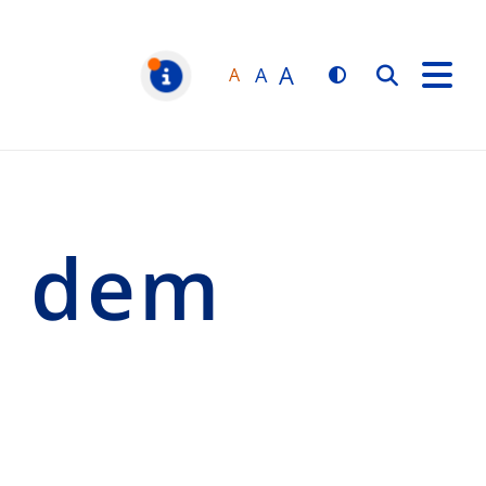
A
A
A
Suchen
MELDUNGEN
s dem