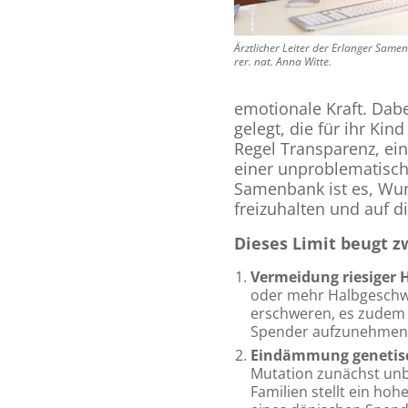
Ärztlicher Leiter der Erlanger Sam
rer. nat. Anna Witte.
emotionale Kraft. Dab
gelegt, die für ihr Kin
Regel Transparenz, ei
einer unproblematisc
Samenbank ist es, Wun
freizuhalten und auf d
Dieses Limit beugt zw
Vermeidung riesiger 
oder mehr Halbgeschwi
erschweren, es zudem 
Spender aufzunehmen
Eindämmung genetisc
Mutation zunächst unbe
Familien stellt ein hoh