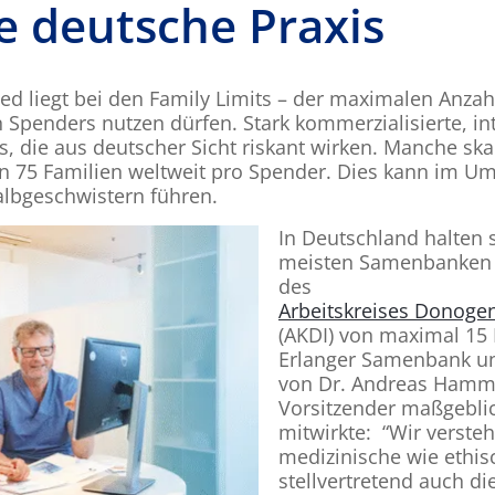
ve deutsche Praxis
ied liegt bei den Family Limits – der maximalen Anzah
 Spenders nutzen dürfen. Stark kommerzialisierte, in
ts, die aus deutscher Sicht riskant wirken. Manche sk
75 Familien weltweit pro Spender. Dies kann im Um
Halbgeschwistern führen.
In Deutschland halten s
meisten Samenbanken 
des
Arbeitskreises Donogen
(AKDI) von maximal 15 
Erlanger Samenbank unt
von Dr. Andreas Hamme
Vorsitzender maßgeblic
mitwirkte: “Wir verste
medizinische wie ethi
stellvertretend auch di