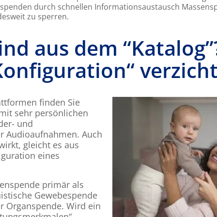
spenden durch schnellen Informationsaustausch Massensp
desweit zu sperren.
nd aus dem “Katalog
Konfiguration“ verzic
attformen finden Sie
mit sehr persönlichen
der- und
er Audioaufnahmen. Auch
irkt, gleicht es aus
iguration eines
menspende primär als
ruistische Gewebespende
er Organspende. Wird ein
ttungsmerkmalen“