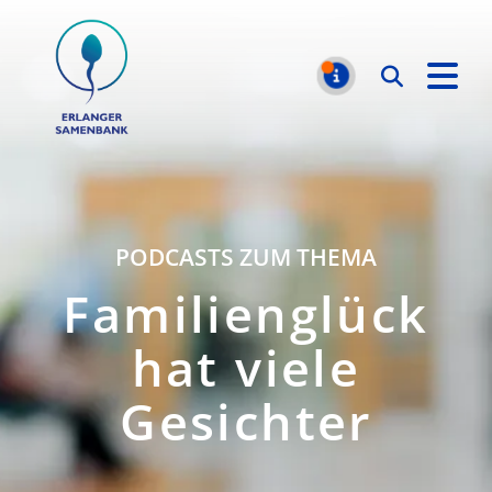
Erlanger Samenbank
Suchen
MELDUNGE
PODCASTS ZUM THEMA
Familienglück
hat viele
Gesichter