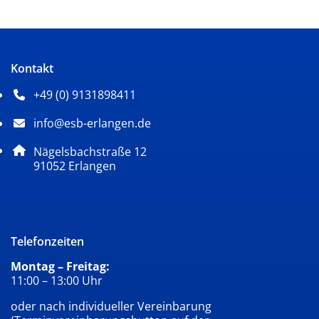
Kontakt
+49 (0) 9131898411
Telefonnummer: 4 9 0 9 1 3 1 8 9 8 4 1 1
info@esb-erlangen.de
E-Mail Adresse: info@esb-erlangen.de
Adresse:
Nägelsbachstraße 12
, 9 1 0 5 2
91052
Erlangen
Telefonzeiten
Montag – Freitag:
11:00 – 13:00 Uhr
oder nach individueller Vereinbarung