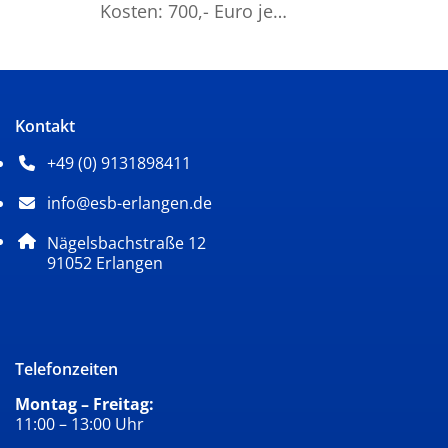
Kosten: 700,- Euro je…
Kontakt
+49 (0) 9131898411
Telefonnummer: 4 9 0 9 1 3 1 8 9 8 4 1 1
info@esb-erlangen.de
E-Mail Adresse: info@esb-erlangen.de
Adresse:
Nägelsbachstraße 12
, 9 1 0 5 2
91052
Erlangen
Telefonzeiten
Montag – Freitag:
11:00 – 13:00 Uhr