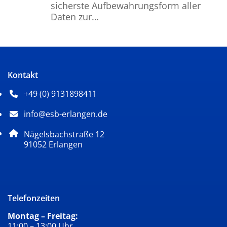
sicherste Aufbewahrungsform aller
Daten zur…
Kontakt
+49 (0) 9131898411
Telefonnummer: 4 9 0 9 1 3 1 8 9 8 4 1 1
info@esb-erlangen.de
E-Mail Adresse: info@esb-erlangen.de
Adresse:
Nägelsbachstraße 12
, 9 1 0 5 2
91052
Erlangen
Telefonzeiten
Montag – Freitag:
11:00 – 13:00 Uhr