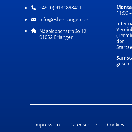
Montag
+49 (0) 9131898411
Telefonnummer: 4 9 0 9 1 3 1 8 9 8 4 1 1
11:00 –
info@esb-erlangen.de
E-Mail Adresse: info@esb-erlangen.de
oder na
Verein
Adresse:
Nägelsbachstraße 12
(Termi
, 9 1 0 5 2
91052
Erlangen
der
Startse
Samst
geschl
Impressum
Datenschutz
Cookies