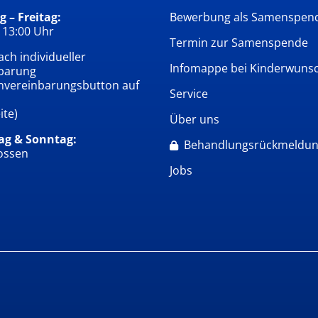
 – Freitag:
Bewerbung als Samenspen
 13:00 Uhr
Termin zur Samenspende
ch individueller
Infomappe bei Kinderwuns
barung
nvereinbarungsbutton auf
Service
ite)
Über uns
ag & Sonntag:
Behandlungsrückmeldu
ossen
Jobs