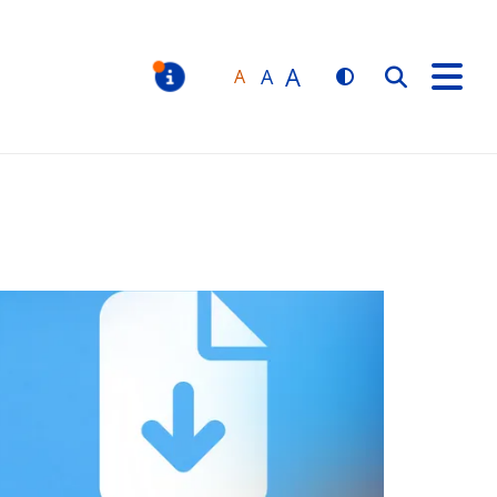
A
A
A
Suchen
MELDUNGEN