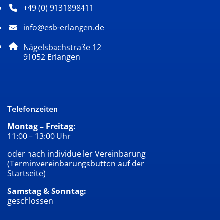
+49 (0) 9131898411
Telefonnummer: 4 9 0 9 1 3 1 8 9 8 4 1 1
info@esb-erlangen.de
E-Mail Adresse: info@esb-erlangen.de
Adresse:
Nägelsbachstraße 12
, 9 1 0 5 2
91052
Erlangen
Telefonzeiten
Montag – Freitag:
11:00 – 13:00 Uhr
oder nach individueller Vereinbarung
(Terminvereinbarungsbutton auf der
Startseite)
Samstag & Sonntag:
geschlossen