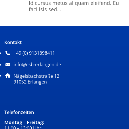
Id cursus metus aliquam eleifend. Eu
facilisis sed...
Kontakt
+49 (0) 9131898411
Telefonnummer: 4 9 0 9 1 3 1 8 9 8 4 1 1
info@esb-erlangen.de
E-Mail Adresse: info@esb-erlangen.de
Adresse:
Nägelsbachstraße 12
, 9 1 0 5 2
91052
Erlangen
Telefonzeiten
Montag – Freitag:
11:00 – 13:00 Uhr