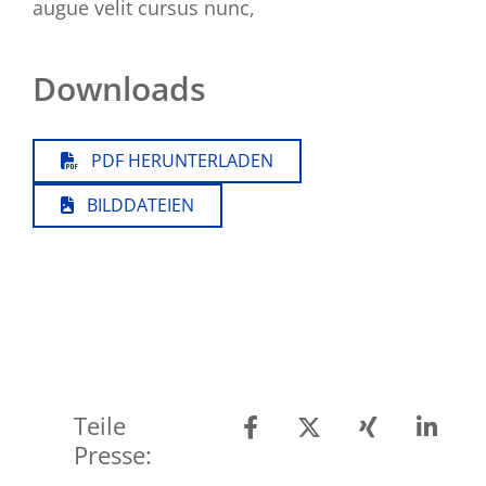
augue velit cursus nunc,
Downloads
PDF HERUNTERLADEN
BILDDATEIEN
Teile
Presse:
Teilen auf Facebook
Teilen auf X
Teilen auf Xing
Teilen auf