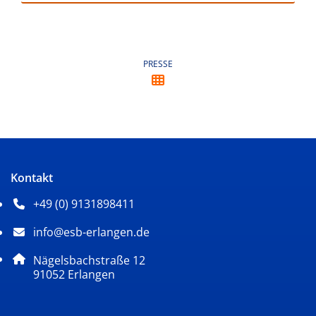
PRESSE
Kontakt
+49 (0) 9131898411
Telefonnummer: 4 9 0 9 1 3 1 8 9 8 4 1 1
info@esb-erlangen.de
E-Mail Adresse: info@esb-erlangen.de
Adresse:
Nägelsbachstraße 12
, 9 1 0 5 2
91052
Erlangen